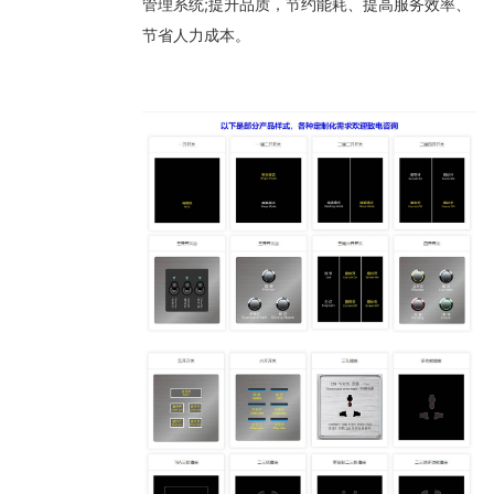
管理系统;提升品质，节约能耗、提高服务效率、
节省人力成本。