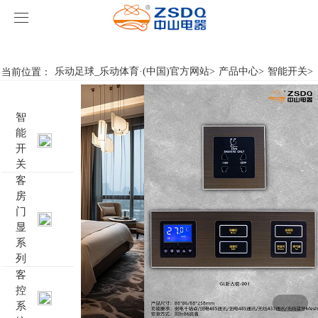
乐动足球_乐动体育·(中国)官方网站
乐动足球_乐动体育·(中国)官方网站
当前位置：
乐动足球_乐动体育·(中国)官方网站
>
产品中心
>
智能开关
>
产品中心
智
乐动足球_乐动体育·(中国)官方网站
智能开关
能
开
案例展示
客房门显系列
乐动足球_乐动体育·(中国)官方网站
名典系列智能开关
关
客
房
关于我们
客控系统
行业新闻
成功案例
雅典系列智能开关
标准86门显
门
显
乐动足球_乐动体育·(中国)官方网站
智能家居系列
轻典系列智能开关
标准带房号门显
客控系统方案1
系
列
特色产品
怡典系列智能开关
非标定制门显
客控系统方案2
电动窗帘
客
控
系
智典系列智能开关
客控系统方案3
无线开关插座
壁龛式插卡取电