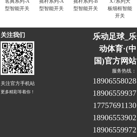
名典系列-A
摇杆系列-A
摇杆系列-B
X7系列大
型智能开关
型智能开关
型智能开关
板细框智能
开关
关注我们
乐动足球_乐
动体育·(中
国)官方网站
服务热线：
18906558028
关注官方手机站
18906559937
更多精彩等着你！
17757691130
18906553902
18906559972