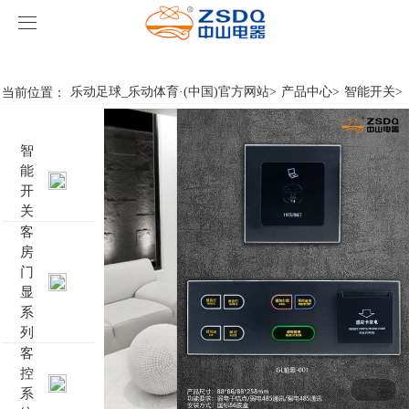
乐动足球_乐动体育·(中国)官方网站
乐动足球_乐动体育·(中国)官方网站
当前位置：
乐动足球_乐动体育·(中国)官方网站
>
产品中心
>
智能开关
>
产品中心
智
乐动足球_乐动体育·(中国)官方网站
智能开关
能
开
案例展示
客房门显系列
乐动足球_乐动体育·(中国)官方网站
名典系列智能开关
关
客
房
关于我们
客控系统
行业新闻
成功案例
雅典系列智能开关
标准86门显
门
显
乐动足球_乐动体育·(中国)官方网站
智能家居系列
轻典系列智能开关
标准带房号门显
客控系统方案1
系
列
特色产品
怡典系列智能开关
非标定制门显
客控系统方案2
电动窗帘
客
控
系
智典系列智能开关
客控系统方案3
无线开关插座
壁龛式插卡取电