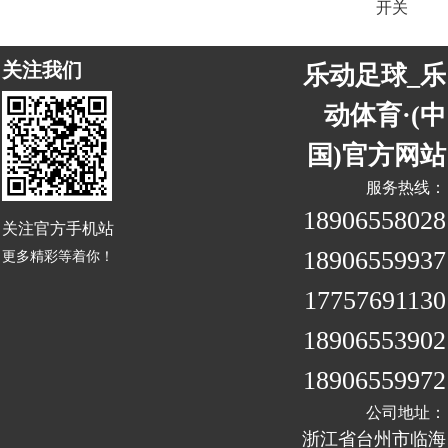
开关
关注我们
乐动足球_乐
动体育·(中
国)官方网站
服务热线：
18906558028
关注官方手机站
18906559937
更多精彩等着你！
17757691130
18906553902
18906559972
公司地址：
浙江省台州市临海