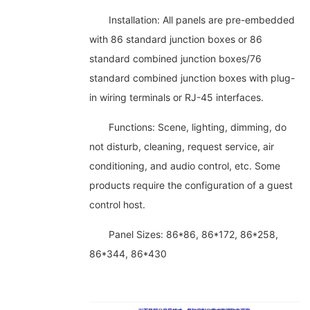
Installation: All panels are pre-embedded
with 86 standard junction boxes or 86
standard combined junction boxes/76
standard combined junction boxes with plug-
in wiring terminals or RJ-45 interfaces.
Functions: Scene, lighting, dimming, do
not disturb, cleaning, request service, air
conditioning, and audio control, etc. Some
products require the configuration of a guest
control host.
Panel Sizes: 86*86, 86*172, 86*258,
86*344, 86*430