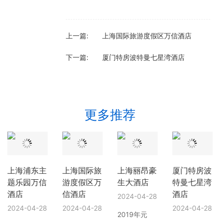
上一篇:
上海国际旅游度假区万信酒店
下一篇:
厦门特房波特曼七星湾酒店
更多推荐
上海浦东主
上海国际旅
上海丽昂豪
厦门特房波
题乐园万信
游度假区万
生大酒店
特曼七星湾
酒店
信酒店
酒店
2024-04-28
2024-04-28
2024-04-28
2024-04-28
2019年元