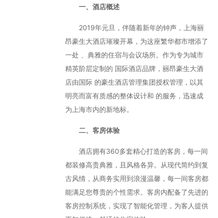
一、酒店概述
2019年元旦，伴随着新年的钟声，上海丽
昂豪生大酒店璀璨开幕，为这座繁华都市增添了
一处 、典雅的住宿与会议场所。作为专为城市
精英阶层定制的 国际酒店品牌，丽昂豪生大酒
店由国际 的豪生酒店管理集团授权管理，以其
明亮而富有质感的整体设计和 的服务，迅速成
为上海市内的新地标。
二、客房体验
酒店拥有360多套精心打造的客房，每一间
都装修高贵典雅，且风格各异。从现代简约到复
古风情，从商务实用到浪漫温馨，每一间客房都
能满足您尊贵的个性需求。客房内配备了先进的
客房控制系统，实现了智能化管理，为客人提供