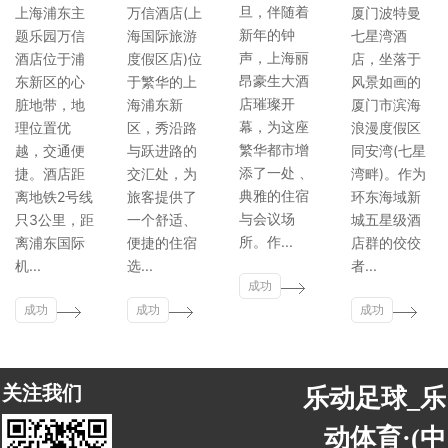
旦，伴随着
上海浦东主
万信酒店(上
厦门波特曼
新年的钟
题乐园万信
海国际旅游
七星湾酒
声，上海丽
酒店位于浦
度假区店)位
店，坐落于
昂豪生大酒
东新区的心
于繁华的上
风景如画的
店璀璨开
脏地带，地
海浦东新
厦门市滨海
幕，为这座
理位置优
区，秀沿路
浪漫度假区
繁华都市增
越，交通便
与跃进路的
同安湾(七星
添了一处 、
捷。酒店距
交汇处，为
湾畔)。作为
典雅的住宿
离地铁2号线
旅客提供了
环东海域新
与会议场
只3公里，距
一个舒适、
城五星级酒
所。作...
离浦东国际
便捷的住宿
店群的佼佼
机...
选...
者...
成功
成功
成功
案例
成功
案例
案例
案例
关注我们
乐动足球_乐
动体育·(中