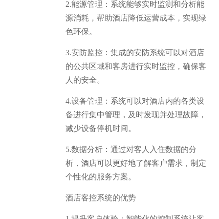
2.能源管理：系统能够实时监测和分析能
源消耗，帮助酒店降低运营成本，实现绿
色环保。
3.安防监控：集成的安防系统可以对酒店
的公共区域和客房进行实时监控，确保客
人的安全。
4.设备管理：系统可以对酒店内的各类设
备进行集中管理，及时发现并处理故障，
减少设备停机时间。
5.数据分析：通过对客人入住数据的分
析，酒店可以更好地了解客户需求，制定
个性化的服务方案。
酒店客控系统的优势
1.提升客户体验：智能化的控制系统让客