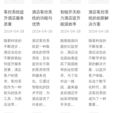
客控系统提
酒店客控系
智能开关助
酒店客控系
升酒店服务
统的功能与
力酒店提升
统的创新解
质量
优势
能源效率
决方案
2024-04-28
2024-04-28
2024-04-28
2024-04-28
随着科技的
酒店客控系
随着能源问
随着科技的
不断进步，
统是一种集
题的日益突
不断发展，
酒店业也在
成化的管理
出，酒店业
酒店业也在
不断探索如
系统，旨在
也面临着提
不断寻求创
何提升服务
提供全方面
高了能源效
新的解决方
质量，满足
的客房管理
率的迫切需
案，以提升
客户的需
和服务优
求。为了应
客户体验。
求。客控系
化。它通过
对这一挑
在这个数字
统作为一种
智能化的技
战，越来越
化时代，酒
新兴的技术
术手段，为
多的酒店开
店客控系统
工具，为酒
酒店提供了
始采用智能
成为了一种
店业带...
许多的...
开关技...
重要...