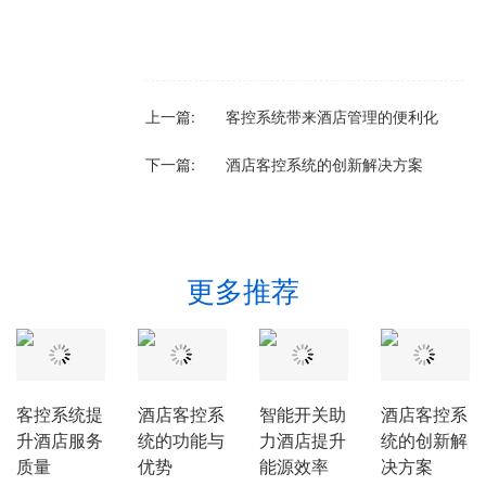
上一篇:
客控系统带来酒店管理的便利化
下一篇:
酒店客控系统的创新解决方案
更多推荐
客控系统提
酒店客控系
智能开关助
酒店客控系
升酒店服务
统的功能与
力酒店提升
统的创新解
质量
优势
能源效率
决方案