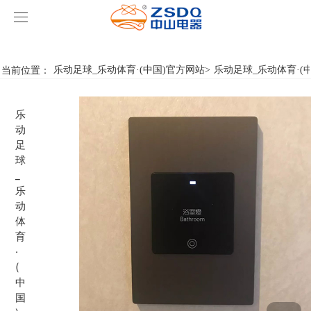
乐动足球_乐动体育·(中国)官方网站
乐动足球_乐动体育·(中国)官方网站
当前位置：
乐动足球_乐动体育·(中国)官方网站
>
乐动足球_乐动体育·(
产品中心
乐
乐动足球_乐动体育·(中国)官方网站
智能开关
动
足
案例展示
客房门显系列
乐动足球_乐动体育·(中国)官方网站
名典系列智能开关
球
_
乐
关于我们
客控系统
行业新闻
成功案例
雅典系列智能开关
标准86门显
动
体
乐动足球_乐动体育·(中国)官方网站
智能家居系列
轻典系列智能开关
标准带房号门显
客控系统方案1
育
·
特色产品
怡典系列智能开关
非标定制门显
客控系统方案2
电动窗帘
(
中
国
智典系列智能开关
客控系统方案3
无线开关插座
壁龛式插卡取电