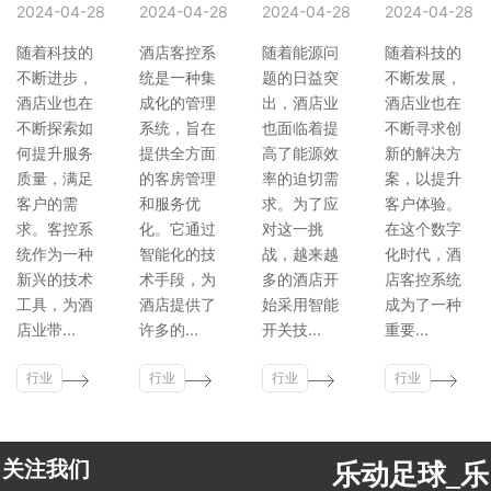
2024-04-28
2024-04-28
2024-04-28
2024-04-28
随着科技的
酒店客控系
随着能源问
随着科技的
不断进步，
统是一种集
题的日益突
不断发展，
酒店业也在
成化的管理
出，酒店业
酒店业也在
不断探索如
系统，旨在
也面临着提
不断寻求创
何提升服务
提供全方面
高了能源效
新的解决方
质量，满足
的客房管理
率的迫切需
案，以提升
客户的需
和服务优
求。为了应
客户体验。
求。客控系
化。它通过
对这一挑
在这个数字
统作为一种
智能化的技
战，越来越
化时代，酒
新兴的技术
术手段，为
多的酒店开
店客控系统
工具，为酒
酒店提供了
始采用智能
成为了一种
店业带...
许多的...
开关技...
重要...
行业
行业
行业
行业
新闻
新闻
新闻
新闻
关注我们
乐动足球_乐