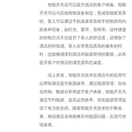
智能开关还可以提升酒店的客户体验。智能
开关可以与其他智能设备相连，形成智能家居系
统。客人可以通过手机或者语音助手控制房间内
的各种设备，如灯光、窗帘、音响等。这种便捷
的控制方式不仅提升了客人的舒适度，还增加了
酒店的科技感。客人在享受品质高的服务的同
时，也能够感受到酒店对能源管理的重视，从而
提升客户对酒店的满意度和忠诚度。
综上所述，智能开关技术在酒店中的应用可
以帮助酒店提升能源效率。通过能源管理、自动
化控制、数据分析和提升客户体验，智能开关为
酒店节约能源、提高运营效率、优化能源管理提
供了有力的支持。随着智能开关技术的不断发
展，相信酒店业将能够应对能源问题，实现可持
续发展。